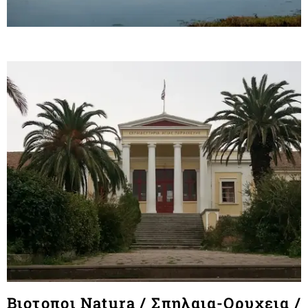
Βιοτοποι Νatura / Σπηλαια-Ορυχεια /