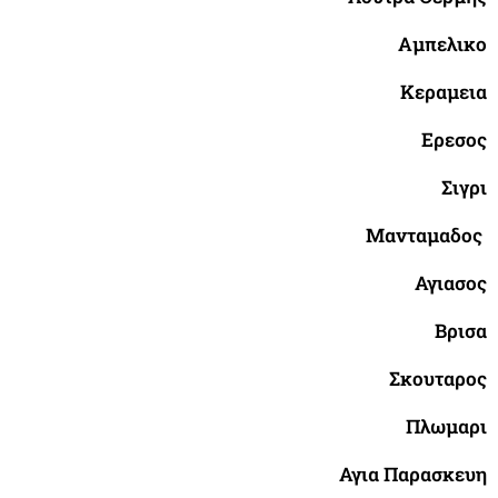
Αμπελικο
Κεραμεια
Ερεσος
Σιγρι
Μανταμαδος
Αγιασος
Βρισα
Σκουταρος
Πλωμαρι
Αγια Παρασκευη