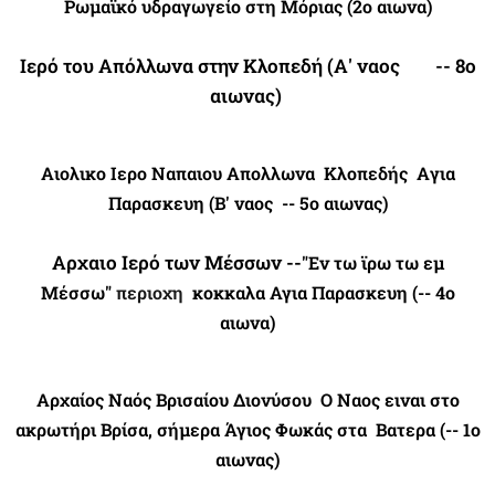
Ρωμαϊκό υδραγωγείο στη Μόριας (2ο αιωνα)
Ιερό του Απόλλωνα στην Κλοπεδή (Α' ναος -- 8ο
αιωνας)
Αιολικο Ιερο Ναπαιου Απολλωνα Κλοπεδής Aγια
Παρασκευη (Β' ναος -- 5ο αιωνας)
Αρχαιο Iερό των Μέσσων --
"Εν τω ϊρω τω εμ
Μέσσω"
περιοχη
κοκκαλα Αγια Παρασκευη (-- 4ο
αιωνα)
Αρχαίος Ναός
Βρισαίου Διονύσου
Ο Ναος ειναι
στο
ακρωτήρι Βρίσα, σήμερα Άγιος Φωκάς στα
Βατερα (-- 1ο
αιωνας)