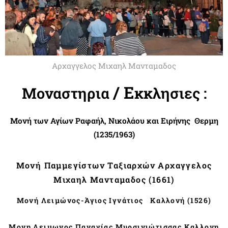
Αρχαγγελος Μιχαηλ Μανταμαδος
/ Ε
κκλησιες :
Mοναστηρια
Mονή των Αγίων Ραφαήλ, Νικολάου και Ειρήνης
Θερμη
(1235/1963)
Μονή Παμμεγίστων Ταξιαρχών Αρχαγγελος
Μιχαηλ Μανταμαδος (1661)
Μονή Λειμώνος-Άγιος Ιγνάτιος Καλλονή (1526)
Μονη Λειμωνος
Παναγίας Μυρσινιώτισσας Καλλονη