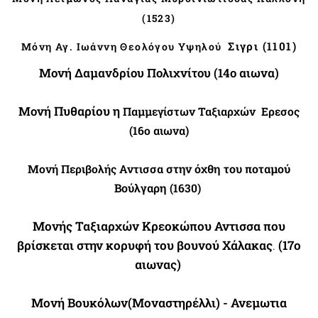
(1523)
Σιγρι (1101)
Μόνη Αγ. Ιωάννη Θεολόγου Υψηλού
Μονή Δαμανδρίου Πολιχνίτου (14ο αιωνα)
Mονή
Πυθαρίου η
Παμμεγίστων Ταξιαρχών
Ερεσος
(16ο αιωνα)
στην όχθη του ποταμού
Μονή Περιβολή
ς Αντισσα
Βούλγαρη
(1630)
Μονής Ταξιαρχών Κρεοκώπου Αντισσα που
βρίσκεται στην κορυφή του βουνού Χάλακας
.
(17ο
αιωνας)
Μονή Βουκόλων(Μοναστηρέλλι) - Ανεμωτια