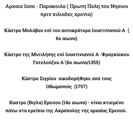
Αρχαια Ισσα - Παρακοιλα ( Πρωτη Πολη του Νησιου
πριν χιλιαδες χρονια)
Kάστρο Μολύβου
επί του αυτοκράτορα Ιουστινιανού Α
(
6ο αιωνα)
Κάστρο της Μυτιλήνης
επί Ιουστινιανού Α
/
Φραγκίσκου
Γατελούζου Α΄(6ο αιωνα/
1355)
Κάστρο Σιγρίου
οικοδομήθηκε από τους
Οθωμανούς
(1757)
Καστρο (Βιγλα) Ερεσου (14o αιωνα) -
είναι κτισμένο
πάνω στα ερείπια της Ακρόπολης της αρχαίας Ερεσού.